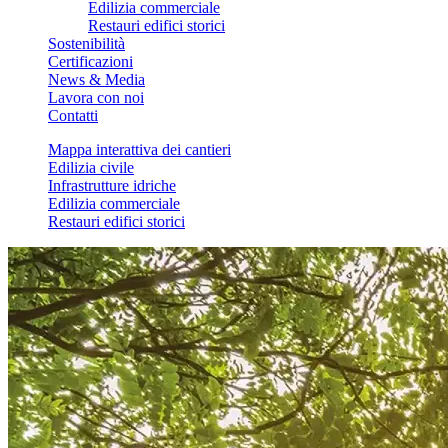
Edilizia commerciale
Restauri edifici storici
Sostenibilità
Certificazioni
News & Media
Lavora con noi
Contatti
Mappa interattiva dei cantieri
Edilizia civile
Infrastrutture idriche
Edilizia commerciale
Restauri edifici storici