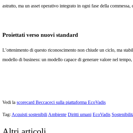
astratto, ma un asset operativo integrato in ogni fase della commessa, 
Proiettati verso nuovi standard
L’ottenimento di questo riconoscimento non chiude un ciclo, ma stabilis
modello di business: un modello capace di generare valore nel tempo, ris
Vedi la
scorecard Beccaceci sulla piattaforma EcoVadis
Tag:
Acquisti sostenibili
Ambiente
Diritti umani
EcoVadis
Sostenibilit
Altri articoli