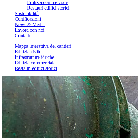
Edilizia commerciale
Restauri edifici storici
Sostenibilità
Certificazioni
News & Media
Lavora con noi
Contatti
Mappa interattiva dei cantieri
Edilizia civile
Infrastrutture idriche
Edilizia commerciale
Restauri edifici storici