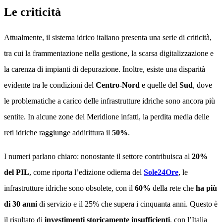
Le criticità
Attualmente, il sistema idrico italiano presenta una serie di criticità,
tra cui la frammentazione nella gestione, la scarsa digitalizzazione e
la carenza di impianti di depurazione. Inoltre, esiste una disparità
evidente tra le condizioni del
Centro-Nord
e quelle del
Sud
, dove
le problematiche a carico delle infrastrutture idriche sono ancora più
sentite. In alcune zone del Meridione infatti, la perdita media delle
reti idriche raggiunge addirittura il
50%
.
I numeri parlano chiaro: nonostante il settore contribuisca al
20%
del PIL
, come riporta l’edizione odierna del
Sole24Ore
, le
infrastrutture idriche sono obsolete, con il
60%
della rete che
ha più
di 30 anni
di servizio e il 25% che supera i cinquanta anni. Questo è
il risultato di
investimenti storicamente insufficienti
, con l’Italia